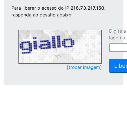
Para liberar o acesso
do IP
216.73.217.150
,
responda ao desafio abaixo.
Digite 
lado no
[trocar imagem]