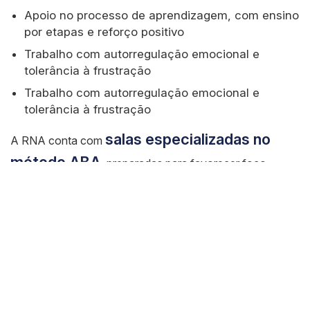
Apoio no processo de aprendizagem, com ensino
por etapas e reforço positivo
Trabalho com autorregulação emocional e
tolerância à frustração
Trabalho com autorregulação emocional e
tolerância à frustração
salas especializadas no
A RNA conta com
método ABA
, preparadas para favorecer foco,
previsibilidade e aprendizado, permitindo a aplicação de
estratégias estruturadas e a generalização das
habilidades trabalhadas para a rotina do paciente.