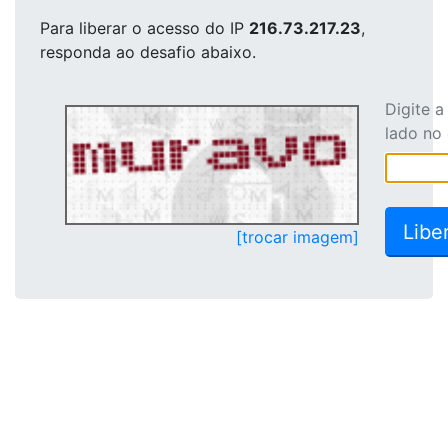
Para liberar o acesso
do IP
216.73.217.23
,
responda ao desafio abaixo.
Digite 
lado no
[trocar imagem]